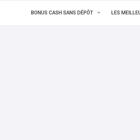
BONUS CASH SANS DÉPÔT
LES MEILLE