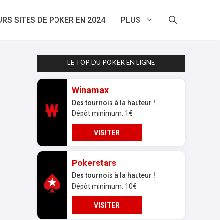
URS SITES DE POKER EN 2024
PLUS
LE TOP DU POKER EN LIGNE
Winamax
Des tournois à la hauteur !
Dépôt minimum: 1€
VISITER
Pokerstars
Des tournois à la hauteur !
Dépôt minimum: 10€
VISITER