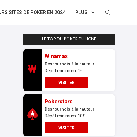
URS SITES DE POKER EN 2024
PLUS
LE TOP DU POKER EN LIGNE
Winamax
Des tournois à la hauteur !
Dépôt minimum: 1€
VISITER
Pokerstars
Des tournois à la hauteur !
Dépôt minimum: 10€
VISITER