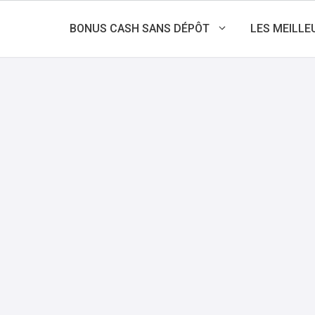
BONUS CASH SANS DÉPÔT
LES MEILLE