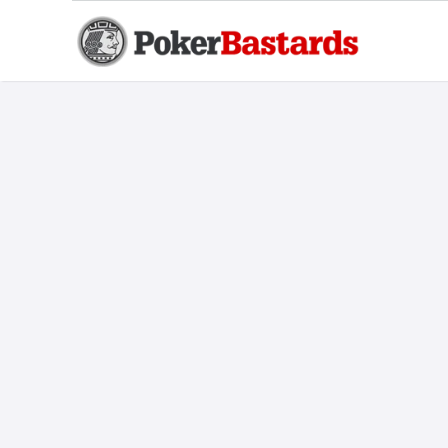
Aller
au
contenu