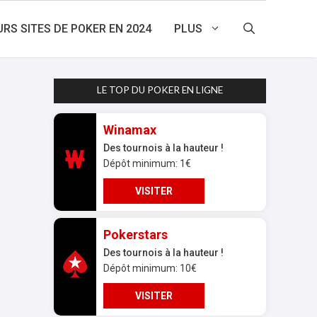
URS SITES DE POKER EN 2024
PLUS
LE TOP DU POKER EN LIGNE
Winamax
Des tournois à la hauteur !
Dépôt minimum: 1€
VISITER
Pokerstars
Des tournois à la hauteur !
Dépôt minimum: 10€
VISITER