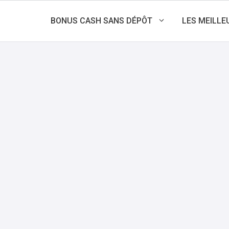
BONUS CASH SANS DÉPÔT
LES MEILLE