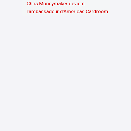
Chris Moneymaker devient
l’ambassadeur d’Americas Cardroom