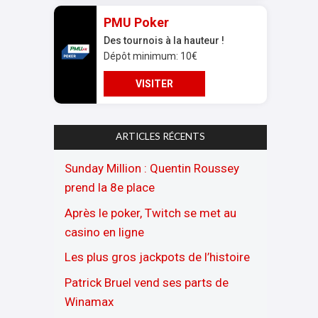
PMU Poker
Des tournois à la hauteur !
Dépôt minimum: 10€
VISITER
ARTICLES RÉCENTS
Sunday Million : Quentin Roussey
prend la 8e place
Après le poker, Twitch se met au
casino en ligne
Les plus gros jackpots de l’histoire
Patrick Bruel vend ses parts de
Winamax