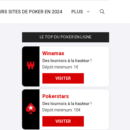
URS SITES DE POKER EN 2024
PLUS
LE TOP DU POKER EN LIGNE
Winamax
Des tournois à la hauteur !
Dépôt minimum: 1€
VISITER
Pokerstars
Des tournois à la hauteur !
Dépôt minimum: 10€
VISITER