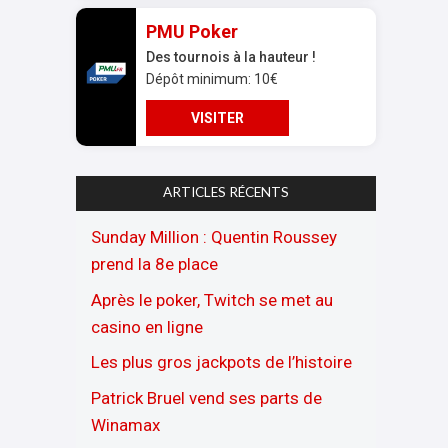
PMU Poker
Des tournois à la hauteur !
Dépôt minimum: 10€
VISITER
ARTICLES RÉCENTS
Sunday Million : Quentin Roussey
prend la 8e place
Après le poker, Twitch se met au
casino en ligne
Les plus gros jackpots de l’histoire
Patrick Bruel vend ses parts de
Winamax