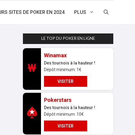
URS SITES DE POKER EN 2024
PLUS
LE TOP DU POKER EN LIGNE
Winamax
Des tournois à la hauteur !
Dépôt minimum: 1€
VISITER
Pokerstars
Des tournois à la hauteur !
Dépôt minimum: 10€
VISITER