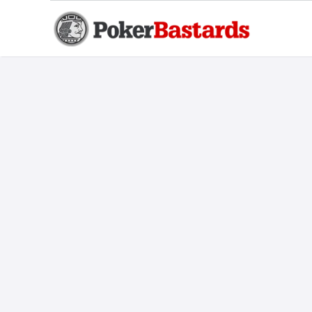
Aller
au
contenu