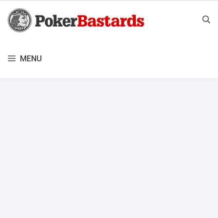
Aller
au
contenu
MENU
17 avril 2010
par
TheKing
100 millions de dollars dans la
poche, ça vous dit?
Fuck! J’avais juré de ne plus parler de foot mais là c’est tellement
énorme que je ne peux pas m’en empêcher! Titan Bet lance une …
lire la
suite