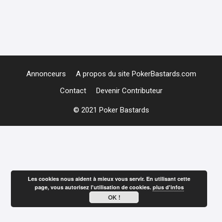
Catégories
Divers
,
Stratégie
Étiquettes
Philosophie
,
Winner
Annonceurs
A propos du site PokerBastards.com
Contact
Devenir Contributeur
© 2021 Poker Bastards
Les cookies nous aident à mieux vous servir. En utilisant cette
page, vous autorisez l'utilisation de cookies.
plus d'infos
OK !