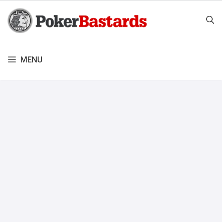
Aller
au
contenu
MENU
3 février 2010
par
TheKing
Ça passe ou ça casse
J’ai eu le déclic lors d’une discussion avec ArthaAs83. Il me racontait
qu’il avait investi pas mal d’argent dans un satellite pour se qualifier sur
…
lire la suite