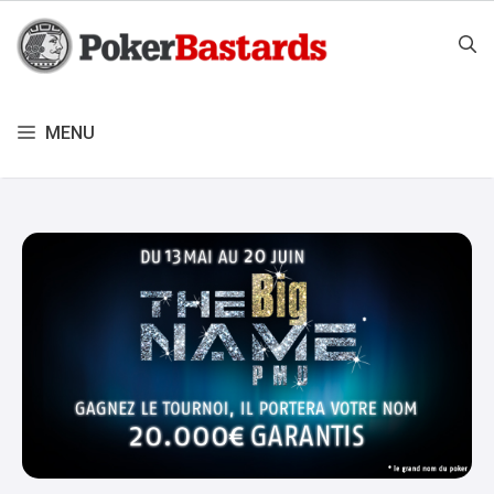
Aller
au
contenu
MENU