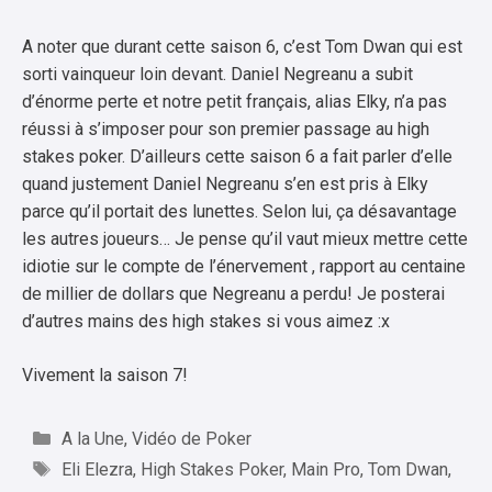
A noter que durant cette saison 6, c’est Tom Dwan qui est
sorti vainqueur loin devant. Daniel Negreanu a subit
d’énorme perte et notre petit français, alias Elky, n’a pas
réussi à s’imposer pour son premier passage au high
stakes poker. D’ailleurs cette saison 6 a fait parler d’elle
quand justement Daniel Negreanu s’en est pris à Elky
parce qu’il portait des lunettes. Selon lui, ça désavantage
les autres joueurs… Je pense qu’il vaut mieux mettre cette
idiotie sur le compte de l’énervement , rapport au centaine
de millier de dollars que Negreanu a perdu! Je posterai
d’autres mains des high stakes si vous aimez :x
Vivement la saison 7!
Catégories
A la Une
,
Vidéo de Poker
Étiquettes
Eli Elezra
,
High Stakes Poker
,
Main Pro
,
Tom Dwan
,