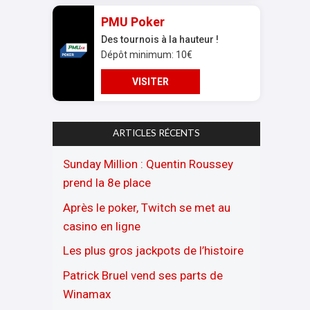
PMU Poker
Des tournois à la hauteur !
Dépôt minimum: 10€
VISITER
ARTICLES RÉCENTS
Sunday Million : Quentin Roussey
prend la 8e place
Après le poker, Twitch se met au
casino en ligne
Les plus gros jackpots de l’histoire
Patrick Bruel vend ses parts de
Winamax