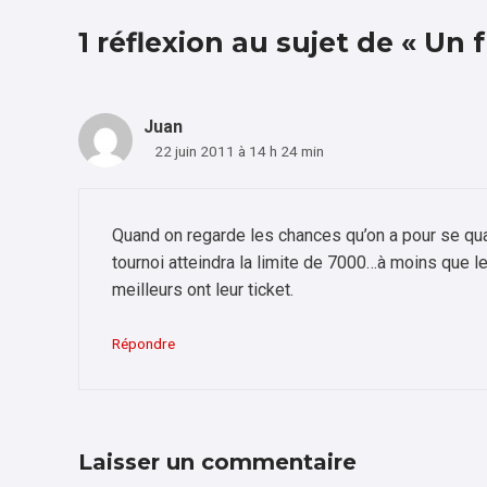
1 réflexion au sujet de « Un
Juan
22 juin 2011 à 14 h 24 min
Quand on regarde les chances qu’on a pour se qual
tournoi atteindra la limite de 7000…à moins que le
meilleurs ont leur ticket.
Répondre
Laisser un commentaire