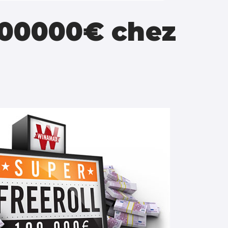
 100000€ chez