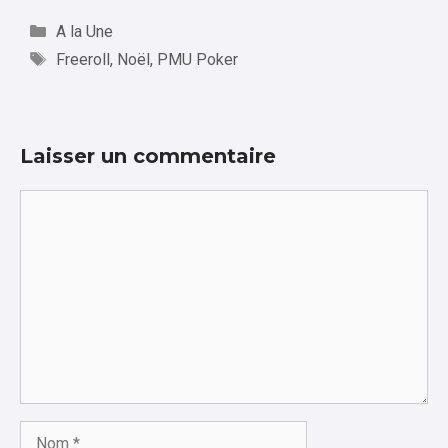
Catégories
A la Une
Étiquettes
Freeroll
,
Noël
,
PMU Poker
Laisser un commentaire
Commentaire
Nom