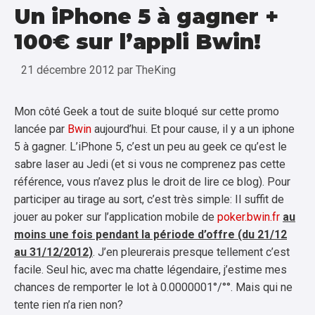
Un iPhone 5 à gagner +
100€ sur l’appli Bwin!
21 décembre 2012
par
TheKing
Mon côté Geek a tout de suite bloqué sur cette promo
lancée par
Bwin
aujourd’hui. Et pour cause, il y a un iphone
5 à gagner. L’iPhone 5, c’est un peu au geek ce qu’est le
sabre laser au Jedi (et si vous ne comprenez pas cette
référence, vous n’avez plus le droit de lire ce blog). Pour
participer au tirage au sort, c’est très simple: Il suffit de
jouer au poker sur l’application mobile de
poker.bwin.fr
au
moins une fois pendant la période d’offre (du 21/12
au 31/12/2012)
. J’en pleurerais presque tellement c’est
facile. Seul hic, avec ma chatte légendaire, j’estime mes
chances de remporter le lot à 0.0000001°/°°. Mais qui ne
tente rien n’a rien non?