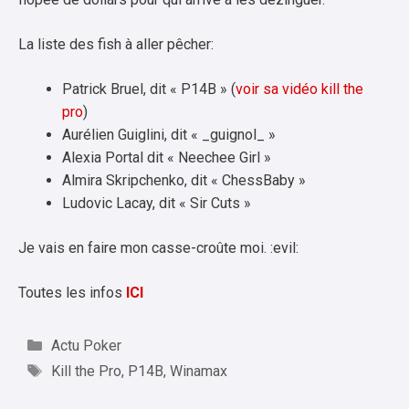
La liste des fish à aller pêcher:
Patrick Bruel, dit « P14B » (
voir sa vidéo kill the
pro
)
Aurélien Guiglini, dit « _guignol_ »
Alexia Portal dit « Neechee Girl »
Almira Skripchenko, dit « ChessBaby »
Ludovic Lacay, dit « Sir Cuts »
Je vais en faire mon casse-croûte moi. :evil:
Toutes les infos
ICI
Catégories
Actu Poker
Étiquettes
Kill the Pro
,
P14B
,
Winamax