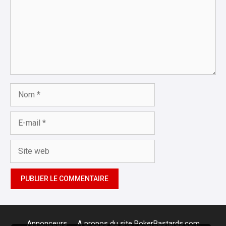
Nom
E-
mail
Site
web
Annonceurs
A propos du site PokerBastards.com