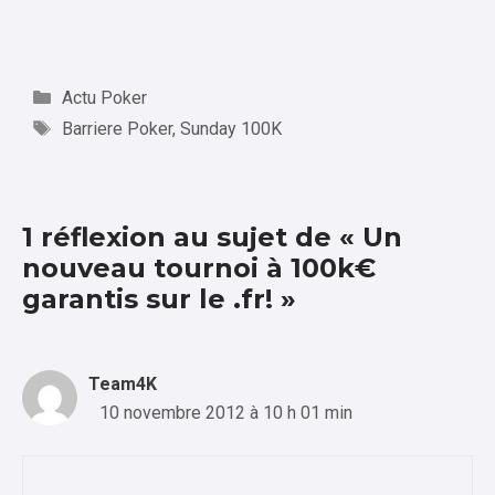
Catégories
Actu Poker
Étiquettes
Barriere Poker
,
Sunday 100K
1 réflexion au sujet de « Un
nouveau tournoi à 100k€
garantis sur le .fr! »
Team4K
10 novembre 2012 à 10 h 01 min