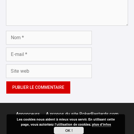
Nom
E-
mail
Site
web
Annonceurs
A propos du site PokerBastards.com
Les cookies nous aident à mieux vous servir. En utilisant cette
Contact
Devenir Contributeur
page, vous autorisez l'utilisation de cookies.
plus d'infos
OK !