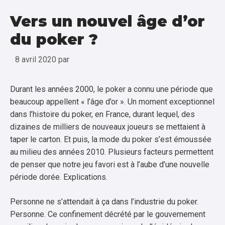
Vers un nouvel âge d’or
du poker ?
8 avril 2020
par
Durant les années 2000, le poker a connu une période que
beaucoup appellent « l’âge d’or ». Un moment exceptionnel
dans l’histoire du poker, en France, durant lequel, des
dizaines de milliers de nouveaux joueurs se mettaient à
taper le carton. Et puis, la mode du poker s’est émoussée
au milieu des années 2010. Plusieurs facteurs permettent
de penser que notre jeu favori est à l’aube d’une nouvelle
période dorée. Explications.
Personne ne s’attendait à ça dans l’industrie du poker.
Personne. Ce confinement décrété par le gouvernement