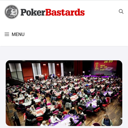
Aller
au
contenu
MENU