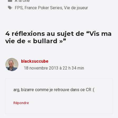
A la Une
Étiquettes
FPS
,
France Poker Series
,
Vie de joueur
4 réflexions au sujet de “Vis ma
vie de « bullard »”
blacksuccube
18 novembre 2013 à 22 h 34 min
arg, bizarre comme je retrouve dans ce CR :(
Répondre