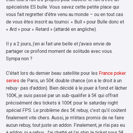
spécialiste ES bulle. Vous savez cette petite place qui
vous fait regretter d’être venu au monde – ou en tout cas
de vous êtes inscrit au tournoi. « Bull » pour Bulle donc et
« Ard » pour « Retard » (attardé en angliche).
Il y a 2 jours, j’en ai fait une belle et j’avais envie de
partager ce profond moment de solitude avec vous.
Sympa non ?
C’était lors du dernier
beau
satellite pour les
France poker
series
de Paris, un 50€ double chance (on a le droit à un
rebuy- pas d’addon). Bien décidé à le jouer à fond et lâcher
100€, je suis passé par un sub-qualifer à 5€ qui offrait
précisément des tickets à 100€ pour le saturday night
spécial FPS. Le problème des 5€ rebuy, c’est qu’il coûtent
finalement vite chers. Aussi, je m’étais promis de ne faire
aucun rebuy, tout juste un addon. Finalement, je n’ai pas eu
à addon, ni a rebuy. J’ai chatté et j’ai ship le ticket pour 5€.