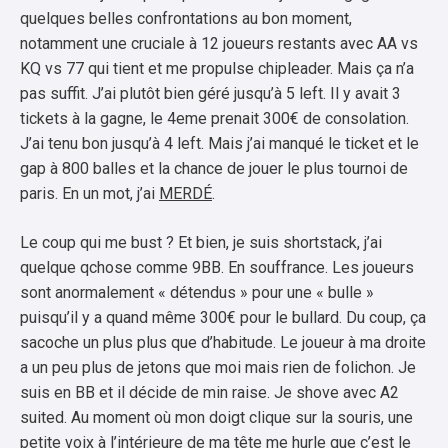
quelques belles confrontations au bon moment,
notamment une cruciale à 12 joueurs restants avec AA vs
KQ vs 77 qui tient et me propulse chipleader. Mais ça n’a
pas suffit. J’ai plutôt bien géré jusqu’à 5 left. Il y avait 3
tickets à la gagne, le 4eme prenait 300€ de consolation.
J’ai tenu bon jusqu’à 4 left. Mais j’ai manqué le ticket et le
gap à 800 balles et la chance de jouer le plus tournoi de
paris. En un mot, j’ai
MERDÉ
.
Le coup qui me bust ? Et bien, je suis shortstack, j’ai
quelque qchose comme 9BB. En souffrance. Les joueurs
sont anormalement « détendus » pour une « bulle »
puisqu’il y a quand même 300€ pour le bullard. Du coup, ça
sacoche un plus plus que d’habitude. Le joueur à ma droite
a un peu plus de jetons que moi mais rien de folichon. Je
suis en BB et il décide de min raise. Je shove avec A2
suited. Au moment où mon doigt clique sur la souris, une
petite voix à l’intérieure de ma tête me hurle que c’est le