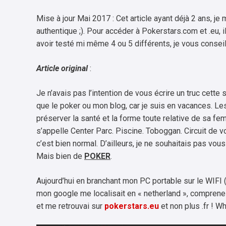
Mise à jour Mai 2017 : Cet article ayant déjà 2 ans, je 
authentique ;). Pour accéder à Pokerstars.com et .eu, 
avoir testé mi même 4 ou 5 différents, je vous consei
Article original
:
Je n’avais pas l’intention de vous écrire un truc cette
que le poker ou mon blog, car je suis en vacances. Les
préserver la santé et la forme toute relative de sa fe
s’appelle Center Parc. Piscine. Toboggan. Circuit de vo
c’est bien normal. D’ailleurs, je ne souhaitais pas v
Mais bien de
POKER
.
Aujourd’hui en branchant mon PC portable sur le WIFI (
mon google me localisait en « netherland », comprenez
et me retrouvai sur
pokerstars.eu
et non plus .fr ! Wh