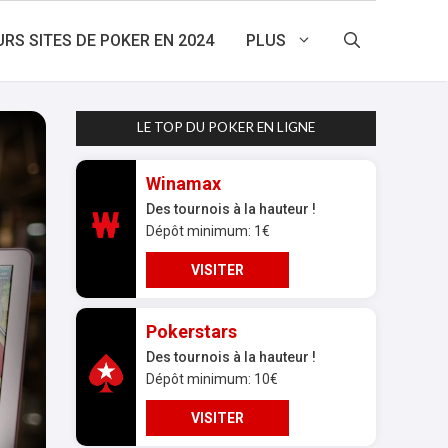
URS SITES DE POKER EN 2024
PLUS
LE TOP DU POKER EN LIGNE
Winamax
Des tournois à la hauteur !
Dépôt minimum: 1€
VISITER
Pokerstars
Des tournois à la hauteur !
Dépôt minimum: 10€
VISITER