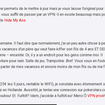
me permets de le mettre à jour mais je vous laisse l’original pour 
il vous suffit de passer par un VPN. Il en existe beaucoup mais p
lle
Hide My Ass
.
 semaine. Il faut dire que normalement, j’ai un peu autre chose à p
 vacances d’un père qui veut faire kiffer son fils de 4 ans ET DE
mme – enceinte. Or, il y a un endroit pour les gens comme moi. Il
iture pour nain. Salle de jeu. Trampoline. Bref. Vous vous en fout
ous parler de mes vacances et encore moins de mon fils ou de ma
25€ les 5 jours, rentable le WIFI), je constata avec étonnement s
 en Hollande. Aussitôt, je tentai une connexion sur pokerstars.
ouhou! Et Fulltilt? Idem, j’accède à fulltilt.eu! Merci Ô
VPN privé