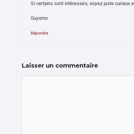
Si certains sont intéressés, soyez juste curieux
Guysmo
Répondre
Laisser un commentaire
Commentaire