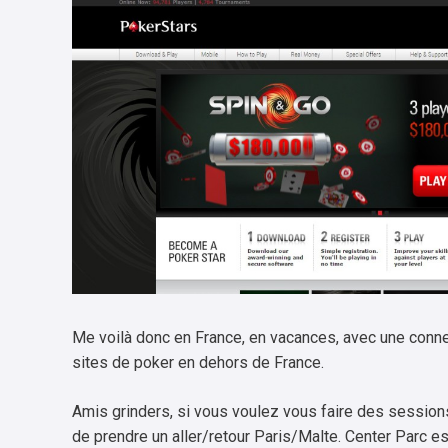
Me voilà donc en France, en vacances, avec une connexi
sites de poker en dehors de France.
Amis grinders, si vous voulez vous faire des sessions
de prendre un aller/retour Paris/Malte. Center Parc es