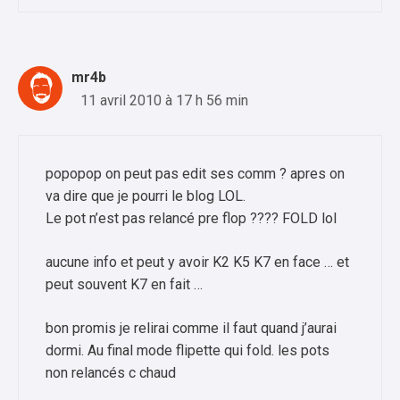
mr4b
11 avril 2010 à 17 h 56 min
popopop on peut pas edit ses comm ? apres on
va dire que je pourri le blog LOL.
Le pot n’est pas relancé pre flop ???? FOLD lol
aucune info et peut y avoir K2 K5 K7 en face … et
peut souvent K7 en fait …
bon promis je relirai comme il faut quand j’aurai
dormi. Au final mode flipette qui fold. les pots
non relancés c chaud