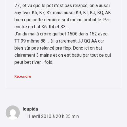
77., et vu que le pot n’est pas relancé, on à aussi
any two. K5, K7, K2 mais aussi K9, KT, KJ, KQ, AK
bien que cette dernière soit moins probable. Par
contre on bat K6, K4 et K3 …
J’ai du mal à croire qui bet 150€ dans 152 avec
TT 99 même 88 … (il a rarement JJ QQ AA car
bien sûr pas relancé pre flop. Donc ici on bat
clairement 3 mains et on est battu par tout ce qui
peut bet river… fold.
Répondre
loupida
11 avril 2010 à 20 h 35 min