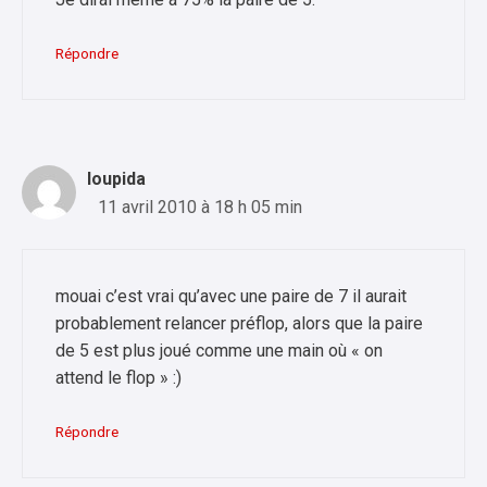
Répondre
loupida
11 avril 2010 à 18 h 05 min
mouai c’est vrai qu’avec une paire de 7 il aurait
probablement relancer préflop, alors que la paire
de 5 est plus joué comme une main où « on
attend le flop » :)
Répondre