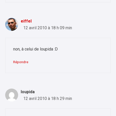
eiffel
12 avril 2010 à 18 h 09 min
non, à celui de loupida :D
Répondre
loupida
12 avril 2010 à 18 h 29 min