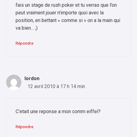
fais un stage de rush poker et tu verras que l’on
peut vraiment jouer n’importe quoi avec la
position, en bettant « comme si » on a la main qui
va bien… ;)
Répondre
lordon
12 avril 2010 à 17 h 14 min
C’etait une reponse a mon comm eiffel?
Répondre