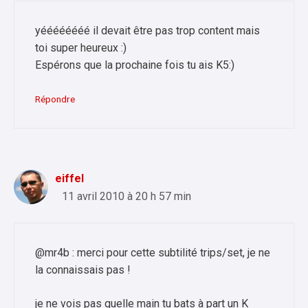
yéééééééé il devait être pas trop content mais
toi super heureux :)
Espérons que la prochaine fois tu ais K5:)
Répondre
eiffel
11 avril 2010 à 20 h 57 min
@mr4b : merci pour cette subtilité trips/set, je ne
la connaissais pas !
je ne vois pas quelle main tu bats à part un K