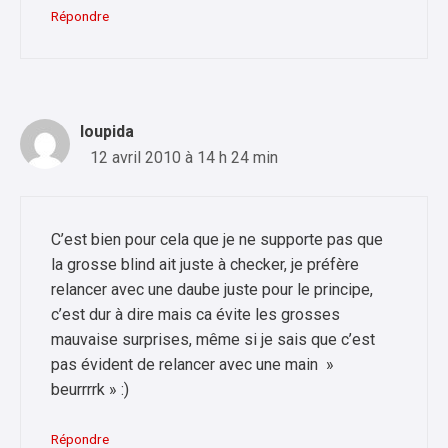
Répondre
loupida
12 avril 2010 à 14 h 24 min
C’est bien pour cela que je ne supporte pas que
la grosse blind ait juste à checker, je préfère
relancer avec une daube juste pour le principe,
c’est dur à dire mais ca évite les grosses
mauvaise surprises, même si je sais que c’est
pas évident de relancer avec une main »
beurrrrk » :)
Répondre