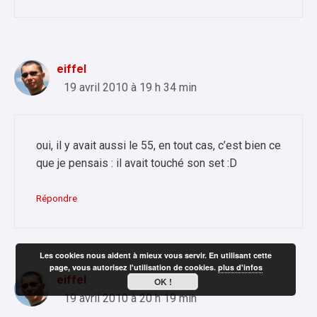
eiffel
19 avril 2010 à 19 h 34 min
oui, il y avait aussi le 55, en tout cas, c’est bien ce
que je pensais : il avait touché son set :D
Répondre
Les cookies nous aident à mieux vous servir. En utilisant cette
page, vous autorisez l'utilisation de cookies.
plus d'infos
eiffel
OK !
19 avril 2010 à 20 h 19 min