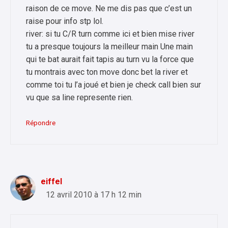
raison de ce move. Ne me dis pas que c’est un
raise pour info stp lol.
river: si tu C/R turn comme ici et bien mise river
tu a presque toujours la meilleur main Une main
qui te bat aurait fait tapis au turn vu la force que
tu montrais avec ton move donc bet la river et
comme toi tu l’a joué et bien je check call bien sur
vu que sa line represente rien.
Répondre
eiffel
12 avril 2010 à 17 h 12 min