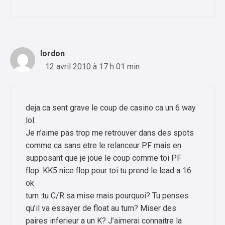
lordon
12 avril 2010 à 17 h 01 min
deja ca sent grave le coup de casino ca un 6 way
lol.
Je n’aime pas trop me retrouver dans des spots
comme ca sans etre le relanceur PF mais en
supposant que je joue le coup comme toi PF
flop: KK5 nice flop pour toi tu prend le lead a 16
ok
turn :tu C/R sa mise mais pourquoi? Tu penses
qu’il va essayer de float au turn? Miser des
paires inferieur a un K? J’aimerai connaitre la