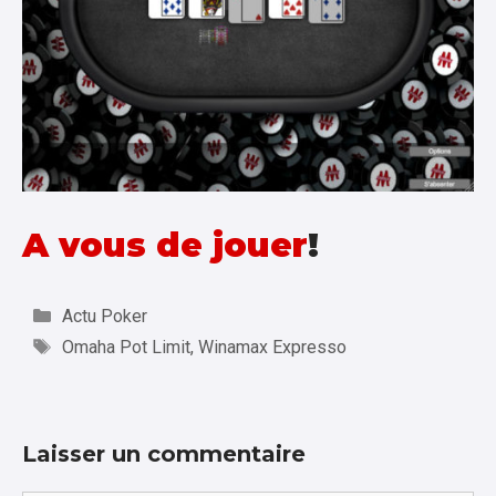
A vous de jouer
!
Catégories
Actu Poker
Étiquettes
Omaha Pot Limit
,
Winamax Expresso
Laisser un commentaire