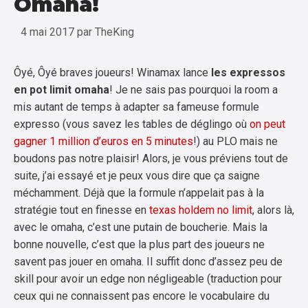
Omaha!
4 mai 2017
par
TheKing
Ôyé, Ôyé braves joueurs! Winamax lance
les expressos
en pot limit omaha
! Je ne sais pas pourquoi la room a
mis autant de temps à adapter sa fameuse formule
expresso (vous savez les tables de déglingo où
on peut
gagner 1 million d’euros en 5 minutes
!) au PLO mais ne
boudons pas notre plaisir! Alors, je vous préviens tout de
suite, j’ai essayé et je peux vous dire que ça saigne
méchamment. Déjà que la formule n’appelait pas à la
stratégie tout en finesse en
texas holdem no limit
, alors là,
avec le omaha, c’est une putain de boucherie. Mais la
bonne nouvelle, c’est que la plus part des joueurs ne
savent pas jouer en omaha. Il suffit donc d’assez peu de
skill pour avoir un edge non négligeable (traduction pour
ceux qui ne connaissent pas encore le vocabulaire du