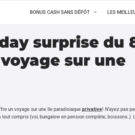
BONUS CASH SANS DÉPÔT
LES MEILLE
ay surprise du 
 voyage sur une
fre un voyage sur une île paradisiaque
privative
! N’ayez pas pe
tout compris (vol, bungalow en pension complète, boissons..). L