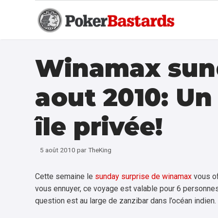
Aller
au
contenu
Winamax sund
aout 2010: Un
île privée!
5 août 2010
par
TheKing
Cette semaine le
sunday surprise de winamax
vous of
vous ennuyer, ce voyage est valable pour 6 personnes 
question est au large de zanzibar dans l’océan indien.