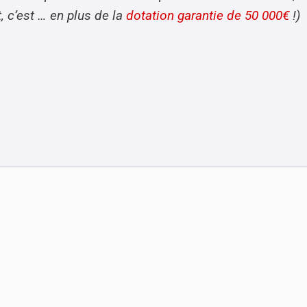
c’est … en plus de la
dotation garantie de 50 000€
!)