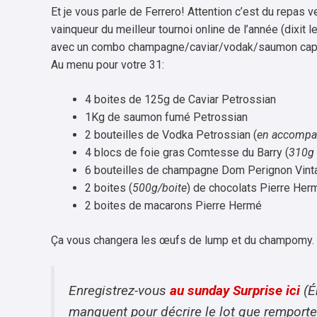
Et je vous parle de Ferrero! Attention c’est du repas
vainqueur du meilleur tournoi online de l’année (dixit 
avec un combo champagne/caviar/vodak/saumon capabl
Au menu pour votre 31:
4 boites de 125g de Caviar Petrossian
1Kg de saumon fumé Petrossian
2 bouteilles de Vodka Petrossian (
en accompa
4 blocs de foie gras Comtesse du Barry (
310g
6 bouteilles de champagne Dom Perignon Vint
2 boites (
500g/boite
) de chocolats Pierre Her
2 boites de macarons Pierre Hermé
Ça vous changera les œufs de lump et du champomy.
Enregistrez-vous
au sunday Surprise ici
(É
manquent pour décrire le lot que remporte 