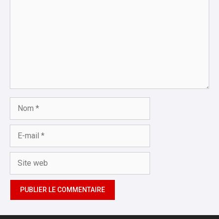
Nom
E-
mail
Site
web