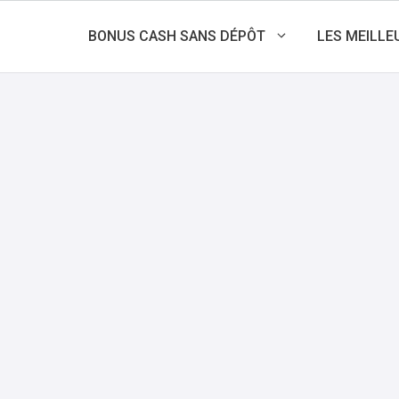
BONUS CASH SANS DÉPÔT
LES MEILLE