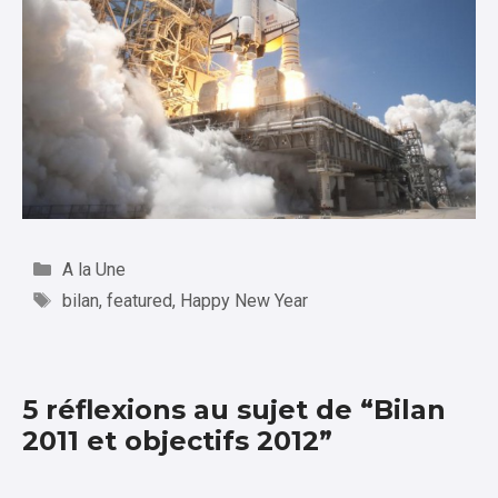
Catégories
A la Une
Étiquettes
bilan
,
featured
,
Happy New Year
5 réflexions au sujet de “Bilan
2011 et objectifs 2012”