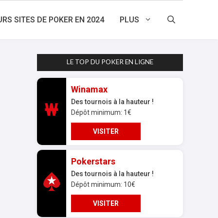
URS SITES DE POKER EN 2024
PLUS
LE TOP DU POKER EN LIGNE
Winamax
Des tournois à la hauteur !
Dépôt minimum: 1€
VISITER
Pokerstars
Des tournois à la hauteur !
Dépôt minimum: 10€
VISITER