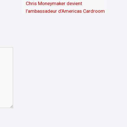
Chris Moneymaker devient
l’ambassadeur d’Americas Cardroom