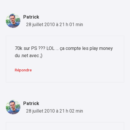
Patrick
28 juillet 2010 à 21 h 01 min
70k sur PS ??? LOL … ça compte les play money
du .net avec ;)
Répondre
Patrick
28 juillet 2010 à 21 h 02 min