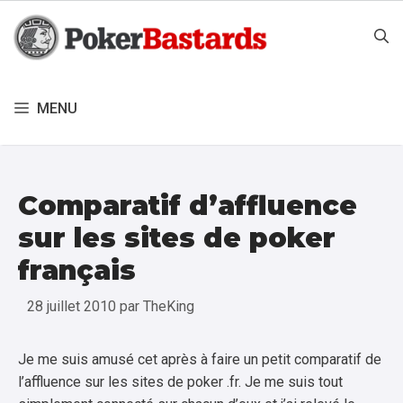
Aller
au
contenu
MENU
Comparatif d’affluence
sur les sites de poker
français
28 juillet 2010
par
TheKing
Je me suis amusé cet après à faire un petit comparatif de
l’affluence sur les sites de poker .fr. Je me suis tout