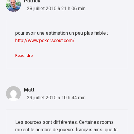
Patrick
28 juillet 2010 à 21 h 06 min
pour avoir une estimation un peu plus fiable :
http://www.pokerscout.com/
Répondre
Matt
29 juillet 2010 à 10 h 44 min
Les sources sont différentes. Certaines rooms
mixent le nombre de joueurs français ainsi que le