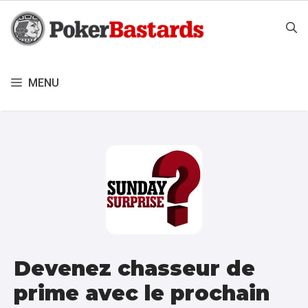
Aller
au
contenu
MENU
Devenez chasseur de
prime avec le prochain