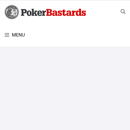
Aller
au
contenu
MENU