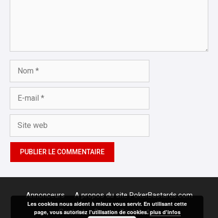
Nom
E-
mail
Site
web
Annonceurs
A propos du site PokerBastards.com
Les cookies nous aident à mieux vous servir. En utilisant cette
Contact
Devenir Contributeur
page, vous autorisez l'utilisation de cookies.
plus d'infos