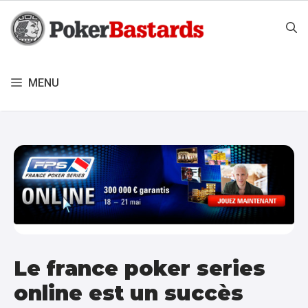
Aller
au
contenu
MENU
Le france poker series
online est un succès