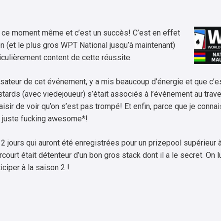
n ce moment même et c’est un succès! C’est en effet
en (et le plus gros WPT National jusqu’à maintenant)
rticulièrement content de cette réussite.
isateur de cet événement, y a mis beaucoup d’énergie et que c’e
tards (avec viedejoueur) s’était associés à l’événement au trav
aisir de voir qu’on s’est pas trompé! Et enfin, parce que je connais
t juste fucking awesome*!
 2 jours qui auront été enregistrées pour un prizepool supérieur 
urt était détenteur d’un bon gros stack dont il a le secret. On l
ciper à la saison 2 !