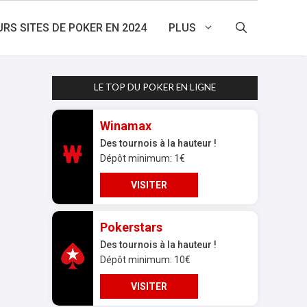
URS SITES DE POKER EN 2024
PLUS
LE TOP DU POKER EN LIGNE
Winamax
Des tournois à la hauteur !
Dépôt minimum: 1€
VISITER
Pokerstars
Des tournois à la hauteur !
Dépôt minimum: 10€
VISITER