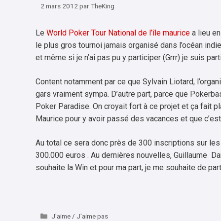
2 mars 2012
par
TheKing
Le
World Poker Tour National de l’île maurice
a lieu e
le plus gros tournoi jamais organisé dans l’océan indi
et même si je n’ai pas pu y participer (Grrr) je suis pa
Content notamment par ce que Sylvain Liotard, l’organ
gars vraiment sympa. D’autre part, parce que Pokerbas
Poker Paradise. On croyait fort à ce projet et ça fait pl
Maurice pour y avoir passé des vacances et que c’es
Au total ce sera donc près de 300 inscriptions sur les
300.000 euros . Au dernières nouvelles, Guillaume Darco
souhaite la Win et pour ma part, je me souhaite de parti
Catégories
J'aime / J'aime pas