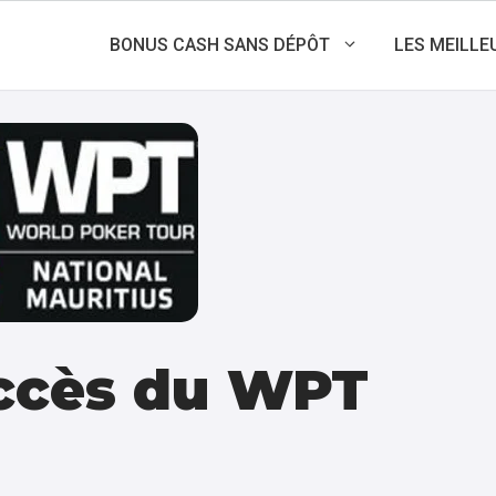
BONUS CASH SANS DÉPÔT
LES MEILLE
uccès du WPT