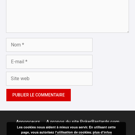
Nom
E-
mail
Site
web
Annonceurs
A propos du site PokerBastards.com
Les cookies nous aident à mieux vous servir. En utilisant cette
Contact
Devenir Contributeur
page, vous autorisez l'utilisation de cookies.
plus d'infos