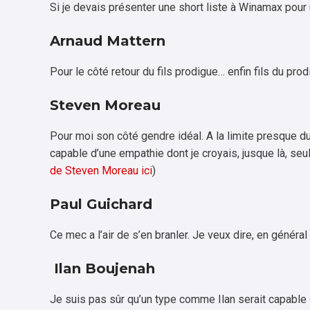
Si je devais présenter une short liste à Winamax pour
Arnaud Mattern
Pour le côté retour du fils prodigue… enfin fils du prod
Steven Moreau
Pour moi son côté gendre idéal. A la limite presque du
capable d’une empathie dont je croyais, jusque là, seul
de Steven Moreau ici
)
Paul Guichard
Ce mec a l’air de s’en branler. Je veux dire, en génér
Ilan Boujenah
Je suis pas sûr qu’un type comme Ilan serait capable