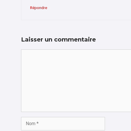
Répondre
Laisser un commentaire
Commentaire
Nom