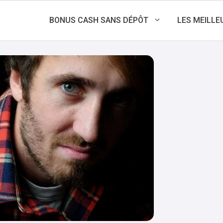
BONUS CASH SANS DÉPÔT
LES MEILLE