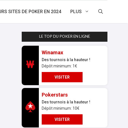
URS SITES DE POKER EN 2024
PLUS
LE TOP DU POKER EN LIGNE
Winamax
Des tournois à la hauteur !
Dépôt minimum: 1€
VISITER
Pokerstars
Des tournois à la hauteur !
Dépôt minimum: 10€
VISITER