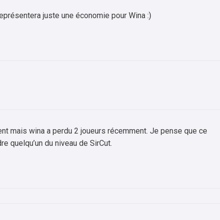
représentera juste une économie pour Wina :)
ement mais wina a perdu 2 joueurs récemment. Je pense que ce
re quelqu’un du niveau de SirCut.