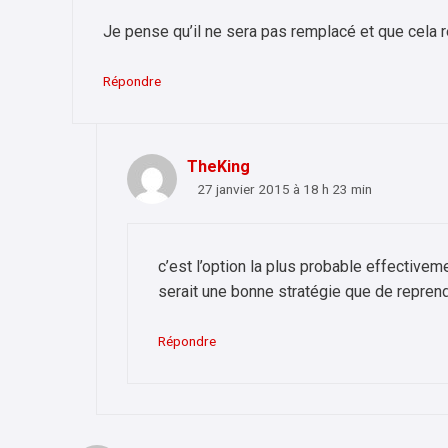
Je pense qu’il ne sera pas remplacé et que cela 
Répondre
TheKing
27 janvier 2015 à 18 h 23 min
c’est l’option la plus probable effectiv
serait une bonne stratégie que de reprend
Répondre