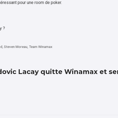
intéressant pour une room de poker.
y ?
rd
,
Steven Moreau
,
Team Winamax
udovic Lacay quitte Winamax et se