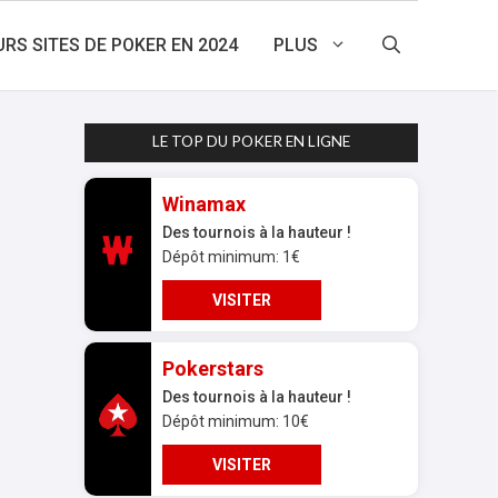
URS SITES DE POKER EN 2024
PLUS
LE TOP DU POKER EN LIGNE
Winamax
Des tournois à la hauteur !
Dépôt minimum: 1€
VISITER
Pokerstars
Des tournois à la hauteur !
Dépôt minimum: 10€
VISITER