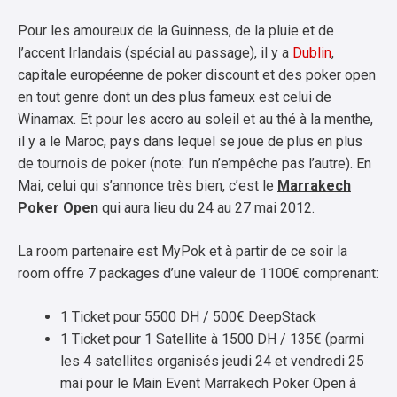
Pour les amoureux de la Guinness, de la pluie et de
l’accent Irlandais (spécial au passage), il y a
Dublin
,
capitale européenne de poker discount et des poker open
en tout genre dont un des plus fameux est celui de
Winamax. Et pour les accro au soleil et au thé à la menthe,
il y a le Maroc, pays dans lequel se joue de plus en plus
de tournois de poker (note: l’un n’empêche pas l’autre). En
Mai, celui qui s’annonce très bien, c’est le
Marrakech
Poker Open
qui aura lieu du 24 au 27 mai 2012.
La room partenaire est MyPok et à partir de ce soir la
room offre 7 packages d’une valeur de 1100€ comprenant:
1 Ticket pour 5500 DH / 500€ DeepStack
1 Ticket pour 1 Satellite à 1500 DH / 135€ (parmi
les 4 satellites organisés jeudi 24 et vendredi 25
mai pour le Main Event Marrakech Poker Open à