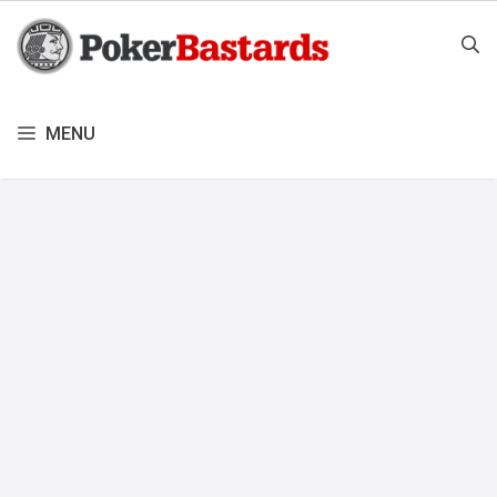
Aller
au
contenu
MENU