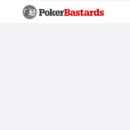
Aller
au
contenu
4 mai 2012
par
TheKing
MyPok recrute sa team Pro 