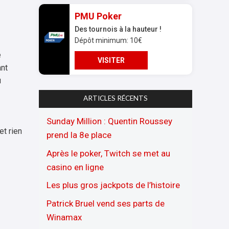
PMU Poker
Des tournois à la hauteur !
Dépôt minimum: 10€
e
VISITER
ant
u
ARTICLES RÉCENTS
Sunday Million : Quentin Roussey
et rien
prend la 8e place
Après le poker, Twitch se met au
casino en ligne
Les plus gros jackpots de l’histoire
Patrick Bruel vend ses parts de
Winamax