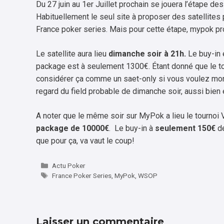
Du 27 juin au 1er Juillet prochain se jouera l’étape de
Habituellement le seul site à proposer des satellites 
France poker series. Mais pour cette étape, mypok pro
Le satellite aura lieu
dimanche soir à 21h.
Le buy-in 
package est à seulement 1300€. Étant donné que le tou
considérer ça comme un saet-only si vous voulez mon o
regard du field probable de dimanche soir, aussi bien
A noter que le même soir sur MyPok a lieu le tournoi
package de 10000€
. Le buy-in à
seulement 150€
de
que pour ça, va vaut le coup!
Catégories
Actu Poker
Étiquettes
France Poker Series
,
MyPok
,
WSOP
Laisser un commentaire