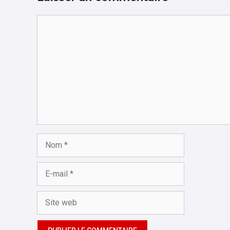
Commentaire
Nom
E-
mail
Site
web