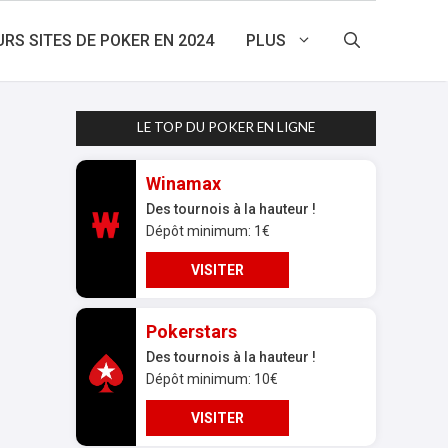
URS SITES DE POKER EN 2024
PLUS
LE TOP DU POKER EN LIGNE
Winamax
Des tournois à la hauteur !
Dépôt minimum: 1€
VISITER
Pokerstars
Des tournois à la hauteur !
Dépôt minimum: 10€
VISITER