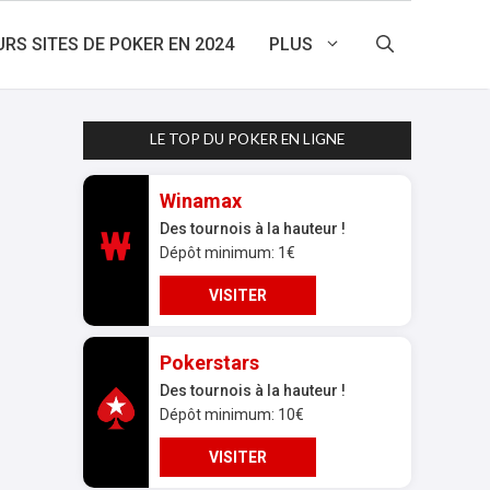
URS SITES DE POKER EN 2024
PLUS
LE TOP DU POKER EN LIGNE
Winamax
Des tournois à la hauteur !
Dépôt minimum: 1€
VISITER
Pokerstars
Des tournois à la hauteur !
Dépôt minimum: 10€
VISITER