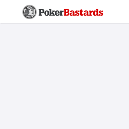
Aller
au
contenu
6 avril 2012
par
TheKing
1 package Main Event WSOP