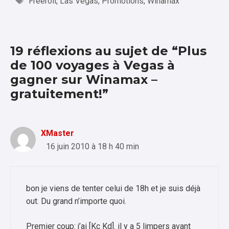
Freeroll
,
Las Vegas
,
Promotions
,
Winamax
19 réflexions au sujet de “Plus
de 100 voyages à Vegas à
gagner sur Winamax –
gratuitement!”
XMaster
16 juin 2010 à 18 h 40 min
bon je viens de tenter celui de 18h et je suis déjà
out. Du grand n’importe quoi.
Premier coup: j’ai [Kc Kd]. il y a 5 limpers avant