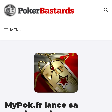
Aller
au
contenu
MENU
MyPok.fr lance sa