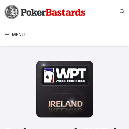
Aller
au
contenu
MENU