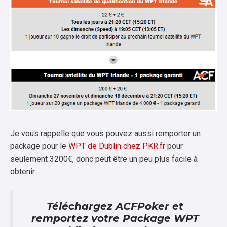
Je vous rappelle que vous pouvez aussi remporter un
package pour le
WPT de Dublin chez PKR.fr
pour
seulement 3200€, donc peut être un peu plus facile à
obtenir.
Téléchargez ACFPoker et
remportez votre Package WPT