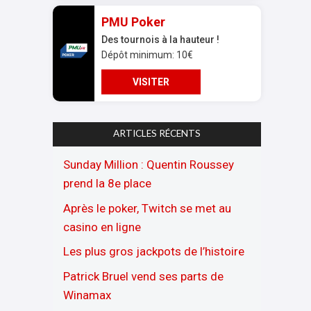
PMU Poker
Des tournois à la hauteur !
Dépôt minimum: 10€
VISITER
ARTICLES RÉCENTS
Sunday Million : Quentin Roussey
prend la 8e place
Après le poker, Twitch se met au
casino en ligne
Les plus gros jackpots de l’histoire
Patrick Bruel vend ses parts de
Winamax