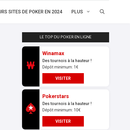
URS SITES DE POKER EN 2024
PLUS
LE TOP DU POKER EN LIGNE
Winamax
Des tournois à la hauteur !
Dépôt minimum: 1€
VISITER
Pokerstars
Des tournois à la hauteur !
Dépôt minimum: 10€
VISITER