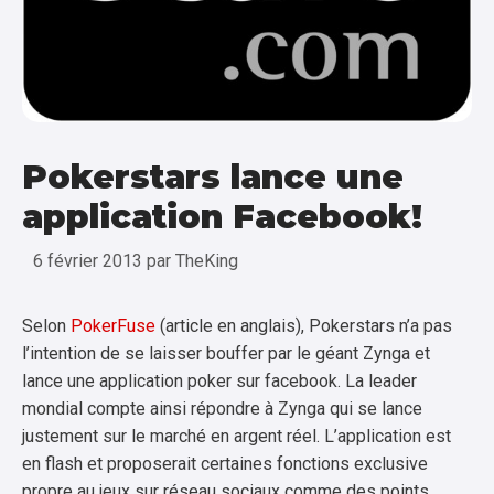
Pokerstars lance une
application Facebook!
6 février 2013
par
TheKing
Selon
PokerFuse
(article en anglais), Pokerstars n’a pas
l’intention de se laisser bouffer par le géant Zynga et
lance une application poker sur facebook. La leader
mondial compte ainsi répondre à Zynga qui se lance
justement sur le marché en argent réel. L’application est
en flash et proposerait certaines fonctions exclusive
propre au jeux sur réseau sociaux comme des points