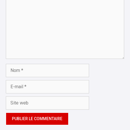
Commentaire
Nom
E-
mail
Site
web