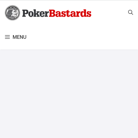
Aller
au
contenu
MENU