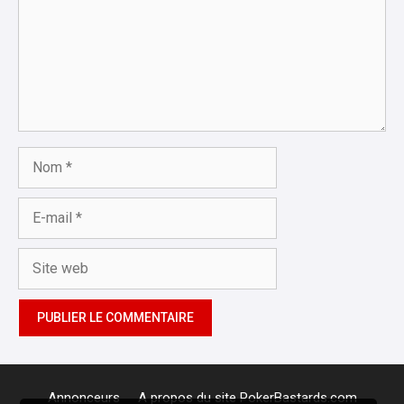
Nom
E-
mail
Site
web
Annonceurs
A propos du site PokerBastards.com