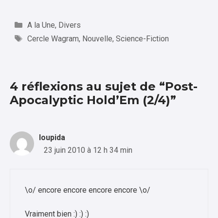
Catégories
A la Une
,
Divers
Étiquettes
Cercle Wagram
,
Nouvelle
,
Science-Fiction
4 réflexions au sujet de “Post-
Apocalyptic Hold’Em (2/4)”
loupida
23 juin 2010 à 12 h 34 min
\o/ encore encore encore encore \o/
Vraiment bien :) :) :)