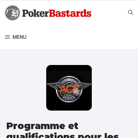
Aller
au
contenu
MENU
Programme et
qualifications pour les