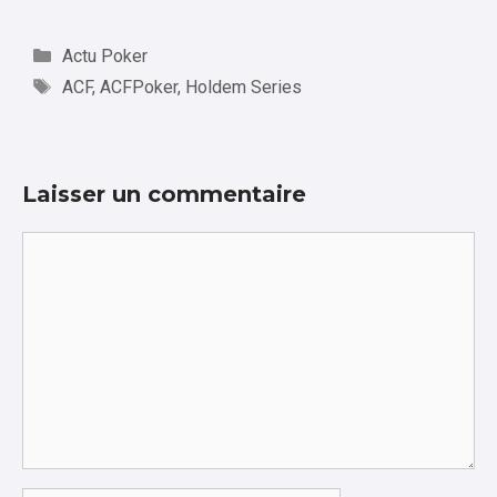
Catégories
Actu Poker
Étiquettes
ACF
,
ACFPoker
,
Holdem Series
Laisser un commentaire
Commentaire